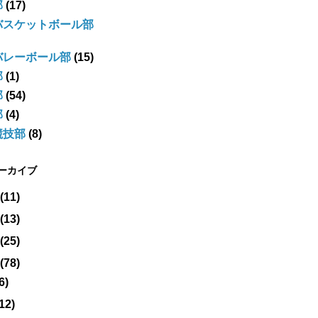
部
(17)
バスケットボール部
バレーボール部
(15)
部
(1)
部
(54)
部
(4)
競技部
(8)
アーカイブ
(11)
(13)
(25)
(78)
6)
(12)