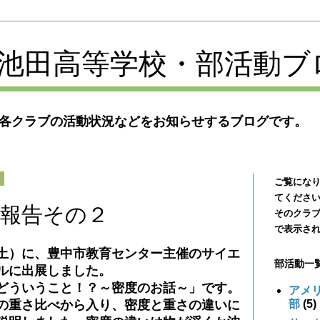
池田高等学校・部活動ブ
各クラブの活動状況などをお知らせするブログです。
日
ご覧にな
てくださ
況報告その２
そのクラ
で表示さ
土）に、豊中市教育センター主催のサイエ
部活動一
ルに出展しました。
どういうこと！？～密度のお話～」です。
アメ
部
(5)
の重さ比べから入り、密度と重さの違いに