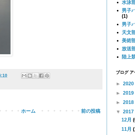
水泳
男子
(1)
男子
天文
美術
放送
陸上
ブログ 
4:10
►
2020
►
2019
►
2018
ホーム
前の投稿
▼
2017
12月
(
11月