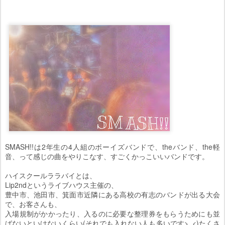
SMASH!!は2年生の4人組のボーイズバンドで、theバンド、the軽
音、って感じの曲をやりこなす、すごくかっこいいバンドです。
ハイスクールララバイとは、
Lip2ndというライブハウス主催の、
豊中市、池田市、箕面市近隣にある高校の有志のバンドが出る大会
で、お客さんも、
入場規制がかかったり、入るのに必要な整理券をもらうためにも並
ばないといけないくらい(それでも入れない人も多いです>_<)たくさ