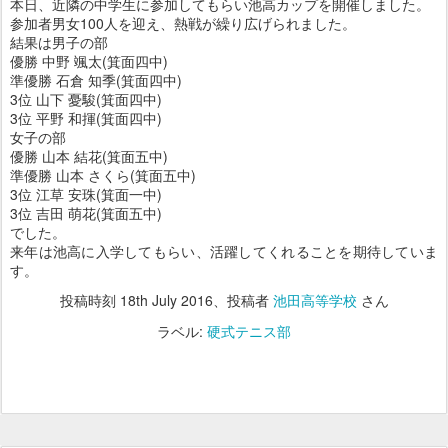
本日、近隣の中学生に参加してもらい池高カップを開催しました。
参加者男女100人を迎え、熱戦が繰り広げられました。
結果は男子の部
優勝 中野 颯太(箕面四中)
準優勝 石倉 知季(箕面四中)
3位 山下 憂駿(箕面四中)
3位 平野 和揮(箕面四中)
女子の部
優勝 山本 結花(箕面五中)
準優勝 山本 さくら(箕面五中)
3位 江草 安珠(箕面一中)
3位 吉田 萌花(箕面五中)
でした。
来年は池高に入学してもらい、活躍してくれることを期待していま
す。
投稿時刻
18th July 2016
、投稿者
池田高等学校
さん
ラベル:
硬式テニス部