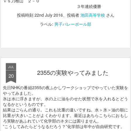
ｖｓ刀根山 ２－０
３年連続優勝
投稿時刻
22nd July 2016
、投稿者
池田高等学校
さん
ラベル:
男子バレーボール部
JUL
2355の実験やってみました
20
先日NHKの番組2355の夜ふかしワークショップでやっていた実験を
やってみました。
氷は水に浮きますが、水の上に油をのせた状態で氷を入れるとどう
なるかというものです。
結果はごらんの通り。これも比重の違いですね。水＞氷＞油の順に
比重が大きいことがよくわかります。最近はあちらこちらにおもし
ろ実験があふれていて化学部のネタには困りません。
”こうしてみたらどうなるだろう？”化学部は年中が自由研究です。