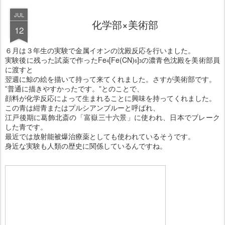
JUL
化学部×美術部
12
６月は３年生の実験で金属イオンの沈殿反応を行いました。
実験後に残った試薬で作ったFe
[Fe(CN)
]
の濃青色沈殿を美術部員
4
6
3
に渡すと
翌週に鯨の絵を描いて持って来てくれました。さすが美術部です。
”普通に描きやすかったです。”とのことで、
顔料が化学反応によって生まれることに興味を持ってくれました。
この青は紺青またはプルシアンブルーと呼ばれ、
江戸後期に葛飾北斎の「富嶽三十六景」に使われ、日本でブレーク
した青です。
最近では放射能被爆治療薬としても使われているそうです。
身近な実験も人類の歴史に関係しているんですね。