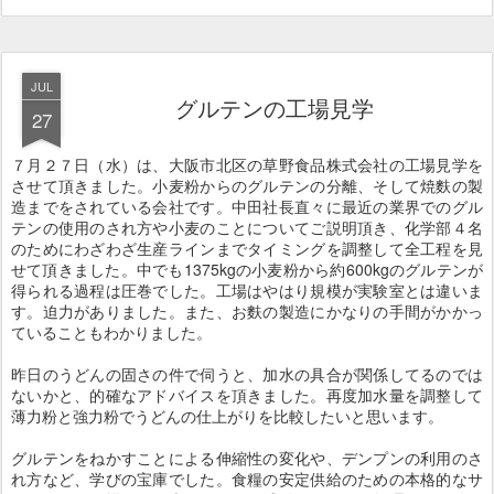
JUL
グルテンの工場見学
27
７月２７日（水）は、大阪市北区の草野食品株式会社の工場見学を
させて頂きました。小麦粉からのグルテンの分離、そして焼麩の製
造までをされている会社です。中田社長直々に最近の業界でのグル
テンの使用のされ方や小麦のことについてご説明頂き、化学部４名
のためにわざわざ生産ラインまでタイミングを調整して全工程を見
せて頂きました。中でも1375kgの小麦粉から約600kgのグルテンが
得られる過程は圧巻でした。工場はやはり規模が実験室とは違いま
す。迫力がありました。また、お麩の製造にかなりの手間がかかっ
ていることもわかりました。
昨日のうどんの固さの件で伺うと、加水の具合が関係してるのでは
ないかと、的確なアドバイスを頂きました。再度加水量を調整して
薄力粉と強力粉でうどんの仕上がりを比較したいと思います。
グルテンをねかすことによる伸縮性の変化や、デンプンの利用のさ
れ方など、学びの宝庫でした。食糧の安定供給のための本格的なサ