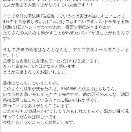
ん人が集まる大盛り上がりのすごい大会です！！
そして今日の準決勝1位通過っていうのは実は本当にすごいことで、
4月の予選を勝ち抜いた(これだけでもすごいです)バンドが集まる準
決勝は1日7バンドずつで行われ、投票で順位がきまります。
たくさんの人の心を動かすことが出来たバンドが勝ち上がれるんで
す✨
そして決勝の会場はなんとなんと、アクア文化ホールでございま
す...！！！
是非とも会場に足を運んでいただければと思います。
きっと素晴らしい1日になると思います。
どうか応援よろしくお願いします。
最後になってしまいましたが、
このような結果が残せたのは、SMASH!!の頑張りはもちろん、
いつも付き添いをしてくださる先生方や、他の部活のみんな、池田
高校近隣に住まれている方々のご協力のおかげです。
本当にいつもありがとうございます。
これからもご迷惑をかけてしまうかもしれませんが、温かい目で見
守ってくだされば嬉しいです。
今後ともどうぞよろしくお願いします。