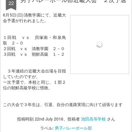
22
6月5日(日)清教学園にて、近畿大
会予選が行われました。
１回戦 ｖｓ 貝塚南・和泉鳥
取 ２－０
２回戦 ｖｓ 清教学園 ２－０
３回戦 ｖｓ 朝鮮高級 １－２
３年連続の近畿大会出場を目指
していたのですが、
一次予選で、本校と同じ、１部２
位の朝鮮高級学校に惜敗。
この大会で３年生は、引退、自分の進路実現に向けて頑張ります
投稿時刻
22nd July 2016
、投稿者
池田高等学校
さん
ラベル:
男子バレーボール部