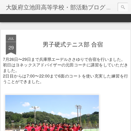
大阪府立池田高等学校・部活動ブログ
大阪府立
JUL
男子硬式テニス部 合宿
29
7月26日〜29日まで兵庫県エーデルささゆりで合宿を行いました。
初日はヨネックスアドバイザーの元田コーチに講習をしていただき
ました。
2日目からは7:00〜22:00まで6面のコートを使い充実した練習を行
うことができました。