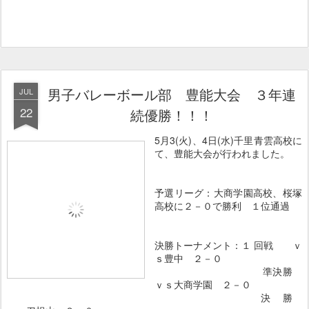
男子バレーボール部 豊能大会 ３年連
JUL
22
続優勝！！！
5月3(火)、4日(水)千里青雲高校に
て、豊能大会が行われました。
予選リーグ：大商学園高校、桜塚
高校に２－０で勝利 １位通過
決勝トーナメント：１ 回戦 ｖ
ｓ豊中 ２－０
準決勝
ｖｓ大商学園 ２－０
決 勝