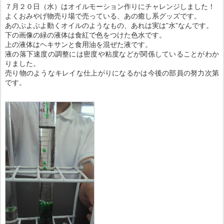
７月２０日（水）はオイルモーション作りにチャレンジしました！
よくおみやげ物売り場で売っている、あの癒し系グッズです。
あのぷよぷよ動くオイルのようなもの、あれは実は”水”なんです。
下の画像の緑の液体は食紅で色をつけた色水です。
上の液体はヘキサンと食用油を混ぜた液です。
液の落下速度の調整には密度や粘度などが関係していることがわか
りました。
売り物のようなキレイな仕上がりになるかは今後の部員の努力次第
です。