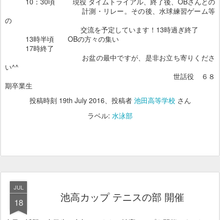
10：30頃 現役 タイムトライアル、終了後、OBさんとの
計測・リレー。その後、水球練習ゲーム等
の
交流を予定しています！13時過ぎ終了
13時半頃 OBの方々の集い
17時終了
お盆の最中ですが、是非お立ち寄りくださ
い^^
世話役 ６８
期卒業生
投稿時刻
19th July 2016
、投稿者
池田高等学校
さん
ラベル:
水泳部
JUL
池高カップ テニスの部 開催
18