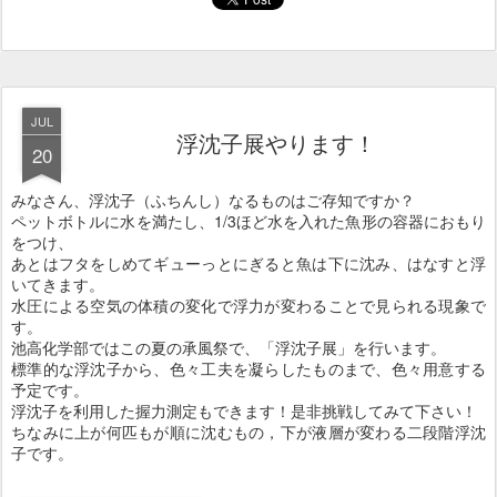
JUL
浮沈子展やります！
20
みなさん、浮沈子（ふちんし）なるものはご存知ですか？
ペットボトルに水を満たし、1/3ほど水を入れた魚形の容器におもり
をつけ、
あとはフタをしめてギューっとにぎると魚は下に沈み、はなすと浮
いてきます。
水圧による空気の体積の変化で浮力が変わることで見られる現象で
す。
池高化学部ではこの夏の承風祭で、「浮沈子展」を行います。
標準的な浮沈子から、色々工夫を凝らしたものまで、色々用意する
予定です。
浮沈子を利用した握力測定もできます！是非挑戦してみて下さい！
ちなみに上が何匹もが順に沈むもの，下が液層が変わる二段階浮沈
子です。