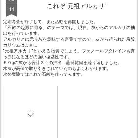
これぞ”元祖アルカリ”
11
定期考査が終了して、また活動を再開しました。
「石鹸の起源に迫る」のテーマでは、現在、灰からのアルカリの抽
出を行っています。
アルカリとは元々灰を意味する言葉ですので、灰から得られた炭酸
カリウムはまさに
”元祖アルカリ”といえる物質でしょう。フェノールフタレインも真
っ赤になるほどの強い塩基性です。
５０gの灰から合計３回の抽出→蒸発乾固を繰り返しました。
木灰が高値で取り引きされていたのもよくわかります。
次の実験ではこれで石鹸を作ってみます。