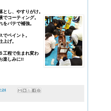
落とし、やすりがけ。
液でコーティング。
れをパテで補強。
スでペイント。
仕上げ。
６工程で生まれ変わ
楽しみに!!
2:24