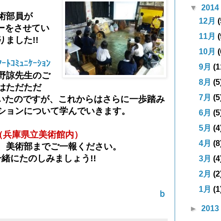
▼
2014
術部員が
12月
(
ーをさせてい
11月
(
ました!!
10月
(
ｺﾐｭﾆｹｰｼｮﾝ
9月
(1
野諒先生のご
8月
(5
はただただ
7月
(5
でいたのですが、これからはさらに一歩踏み
ションについて学んでいきます。
6月
(5
5月
(4
!（兵庫県立美術館内）
4月
(8
、美術部までご一報ください。
一緒にたのしみましょう!!
3月
(4
2月
(2
1月
(1
ｂ
►
2013