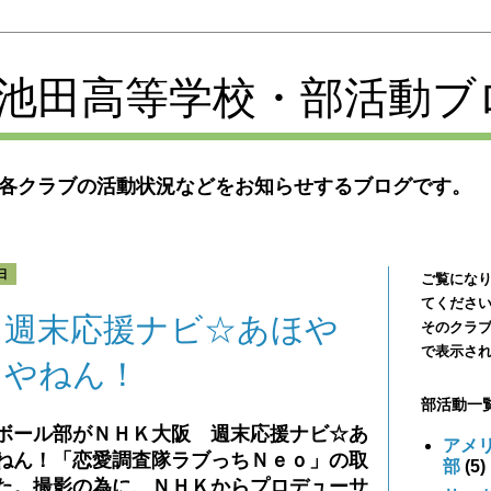
池田高等学校・部活動ブ
各クラブの活動状況などをお知らせするブログです。
日
ご覧にな
てくださ
 週末応援ナビ☆あほや
そのクラ
で表示さ
きやねん！
部活動一
ボール部がＮＨＫ大阪 週末応援ナビ☆あ
アメ
ねん！「恋愛調査隊ラブっちＮｅｏ」の取
部
(5)
た。撮影の為に、ＮＨＫからプロデューサ