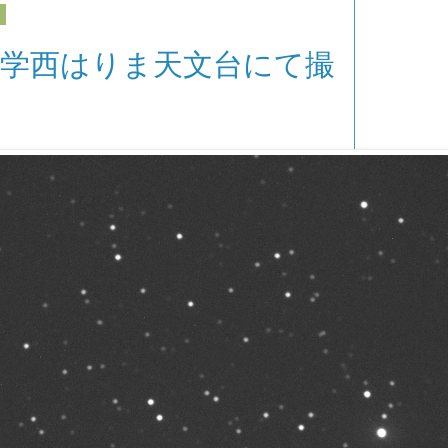
日
大学西はりま天文台にて撮