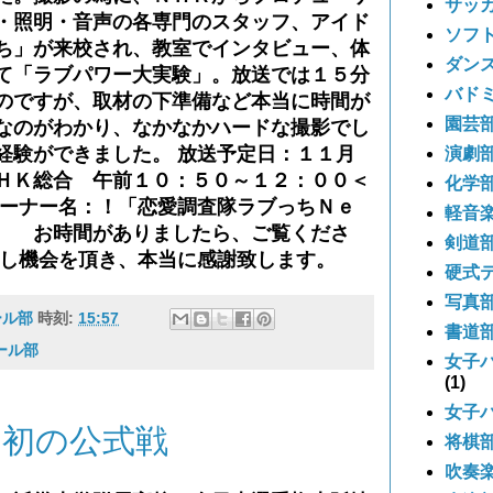
サッ
・照明・音声の各専門のスタッフ、アイド
ソフ
ち」が来校され、教室でインタビュー、体
ダン
て「ラブパワー大実験」。放送では１５分
バド
のですが、取材の下準備など本当に時間が
園芸
なのがわかり、なかなかハードな撮影でし
経験ができました。 放送予定日：１１月
演劇
ＨＫ総合 午前１０：５０～１２：００＜
化学
コーナー名：！「恋愛調査隊ラブっちＮｅ
軽音
がありましたら、ご覧くださ
剣道
機会を頂き、本当に感謝致します。
硬式
写真
ール部
時刻:
15:57
書道
ール部
女子
(1)
女子
、初の公式戦
将棋
吹奏