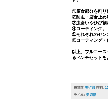
①腐食部分を削り
②防虫・腐食止め
③虫食いやひび割
④コーティング。
⑤それぞれのセン
⑥コーティング・
以上、フルコース
るベンチセットをお
投稿者
美術部
時刻:
1
ラベル:
美術部