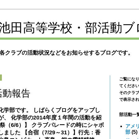
池田高等学校・部活動ブ
各クラブの活動状況などをお知らせするブログです。
日
ご覧にな
てくださ
活動報告
そのクラ
で表示さ
化学部です。 しばらくブログをアップし
部活動一
、 化学部の2014年度１年間の活動を紹
祭（6/6）】 クラブパレードの時にシャボ
アメ
部
(5)
ました 【合宿（7/29～31）】行先：香