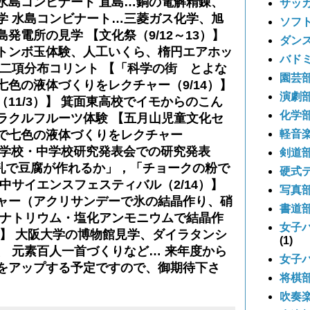
水島コンビナート 直島…銅の電解精錬、
サッ
学 水島コンビナート…三菱ガス化学、旭
ソフ
発電所の見学 【文化祭（9/12～13）】
ダン
トンボ玉体験、人工いくら、楕円エアホッ
バド
 二項分布コリント 【「科学の街 とよな
園芸
七色の液体づくりをレクチャー（9/14）】
演劇
11/3）】 箕面東高校でイモからのこん
化学
ラクルフルーツ体験 【五月山児童文化セ
軽音
で七色の液体づくりをレクチャー
高等学校・中学校研究発表会での研究発表
剣道
「牛乳で豆腐が作れるか」，「チョークの粉で
硬式
中サイエンスフェスティバル（2/14）】
写真
ャー（アクリサンデーで氷の結晶作り、硝
書道
酸ナトリウム・塩化アンモニウムで結晶作
女子
他】 大阪大学の博物館見学、ダイラタンシ
(1)
、 元素百人一首づくりなど… 来年度から
女子
をアップする予定ですので、御期待下さ
将棋
吹奏