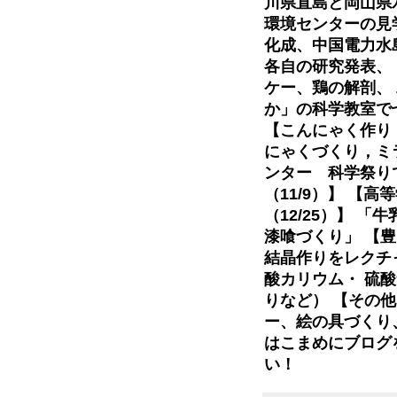
川県直島と岡山県
環境センターの見
化成、中国電力水島
各自の研究発表、
ケー、鶏の解剖、
か」の科学教室で
【こんにゃく作り（
にゃくづくり，ミ
ンター 科学祭り
（11/9）】 【
（12/25）】 
漆喰づくり」 【豊
結晶作りをレクチ
酸カリウム・ 硫
りなど） 【その
ー、絵の具づくり
はこまめにブログ
い！